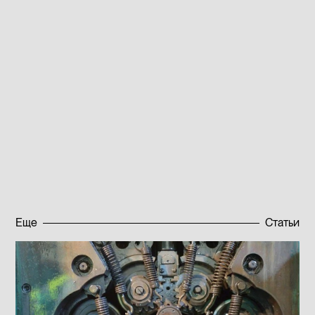
области добычи и производства редкоземельных
элементов. По предварительным оценкам, Россия
находится на 5 месте в мире по природным
запасам РЗЭ. Но пока более 90% редкоземов
импортируются в страну из-за границы. К 2025
году этот показатель планируют снизить до 50%
за счет освоения новых месторождений и
строительства крупных перерабатывающих
предприятий, которые позволят получать РЗЭ из
отходов минеральных удобрений.
Опубликовано:
14.02.2023
Еще
Статьи
Подписаться на новости
Подписаться на новости