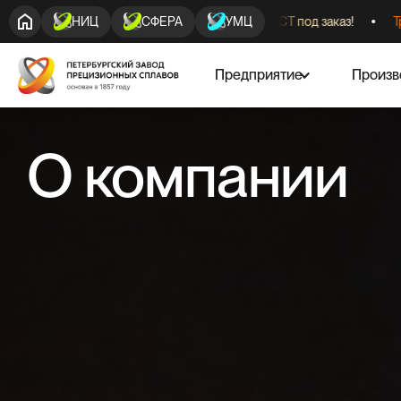
 наличии!
Круги кованые 29НК ГОСТ под заказ!
Трубы хол
НИЦ
СФЕРА
УМЦ
Предприятие
Произв
О компании