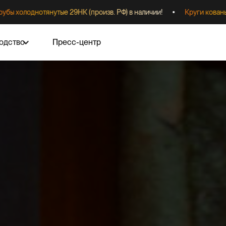
однотянутые 29НК (произв. РФ) в наличии!
Круги кованые 29НК 
одство
Пресс-центр