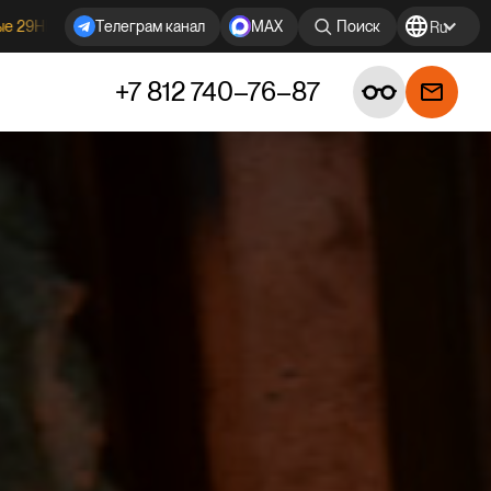
ГОСТ под заказ!
Tелеграм канал
MAX
Поиск
Ru
+7 812 740–76–87