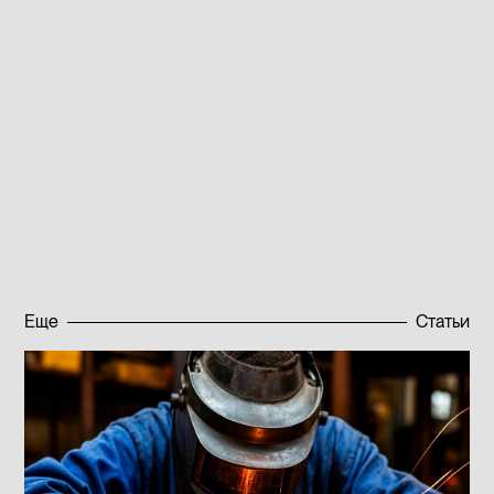
применения.
На этой неделе мы подробно рассказываем о
марках стали 27КХ и 60С2А. Если вы ищете
материалы, способные увеличить долговечность
изделий и сделать технологические процессы
более эффективными – самое время
ознакомиться с
каталогом сталей
, которые
производит ООО «ПЗПС».
Опубликовано:
16.05.2023
Еще
Статьи
Подписаться на новости
Подписаться на новости