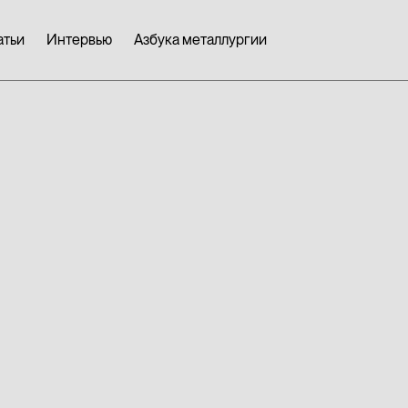
атьи
Интервью
Азбука металлургии
Магнитомя
материалы
трансформ