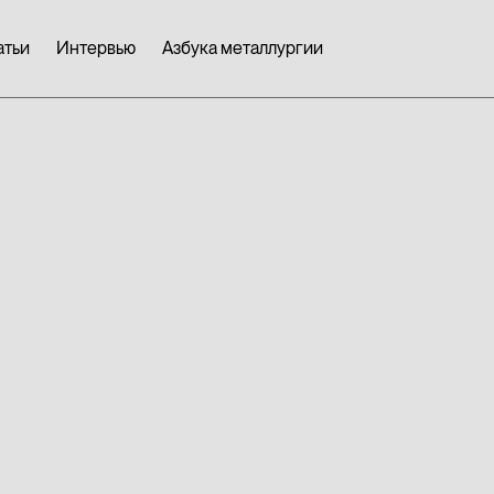
атьи
Интервью
Азбука металлургии
На ПЗПС з
открытая 
печь для в