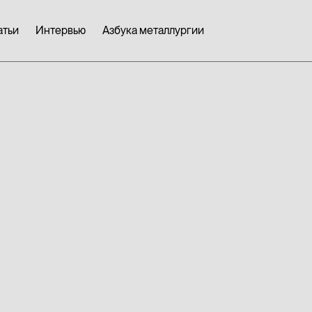
атьи
Интервью
Азбука металлургии
ПЗПС — од
2024 года 
бережливо