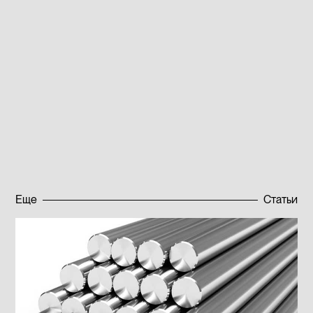
которые хотелось бы развивать?
В перспективе, вместе с ростом производства, мы
планируем осваивать дополнительные методы
испытаний согласно ГОСТам на будущую
продукцию. Это позволит нам расширить
спектр
услуг
и повысить качество
наших исследований
.
Опубликовано:
28.07.2024
Еще
Статьи
Подписаться на новости
Подписаться на новости