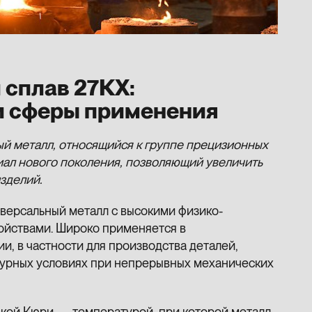
 сплав 27КХ:
и сферы применения
й металл, относящийся к группе прецизионных
иал нового поколения, позволяющий увеличить
зделий.
версальный металл с высокими физико-
ойствами. Широко применяется в
и, в частности для производства деталей,
урных условиях при непрерывных механических
чкой Кюри — температурой, при которой металл