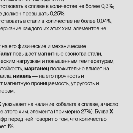
тствовать в сплаве в количестве не более 0,3%;
не должен превышать 0,25%;
ствовать в стали в количестве не более 0,04%;
держание каждого их этих хим. элементов не
 на его физические и механические
альт
повышает магнитные свойства стали,
ческим нагрузкам и повышенным температурам,
стойкость,
марганец
положительно влияет на
алла,
никель
— на его прочность и
т магнитную проницаемость, упругость и
ферам.
Х
указывает на наличие кобальта в сплаве, а число
 этого хим. элемента (примерно 27%). Буква
Х
ифр перед ней говорит о том, что количество
ет 1%.