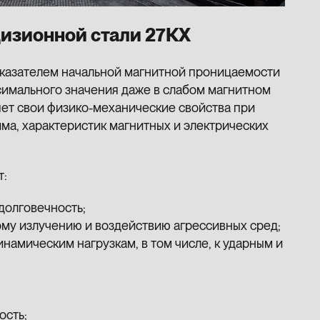
изионной стали 27КХ
оказателем начальной магнитной проницаемости
симального значения даже в слабом магнитном
яет свои физико-механические свойства при
а, характеристик магнитных и электрических
т:
долговечность;
ому излучению и воздействию агрессивных сред;
инамическим нагрузкам, в том числе, к ударным и
ость;