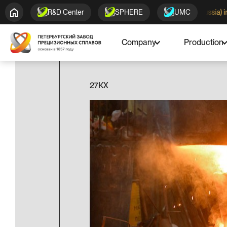
Cold-drawn pipes KOVAR (made in Russia) in stock
R&D Center
SPHERE
UMC
Company
Production
27КХ