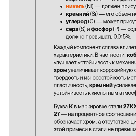
никель
(Ni) — должен прису
кремний
(Si) — его объем 
углерод
(C) — может присут
сера
(S) и
фосфор
(P) — со
должно превышать 0,015%.
Каждый компонент сплава влияет
характеристики. В частности,
коб
улучшает устойчивость к механи
хром
увеличивает коррозийную 
твердость и износостойкость мет
пластичность,
кремний
усиливае
устойчивость к кислотным атмос
Буква
К
в маркировке стали
27К
27
— на процентное соотношение
обозначает хром, а отсутствие ц
этой примеси в стали не превыша