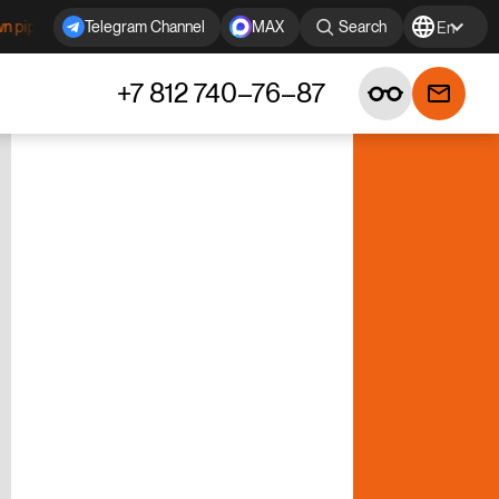
s KOVAR (made in Russia) in stock!
Forged circles KOVAR open for 
Telegram Channel
MAX
Search
En
+7 812 740–76–87