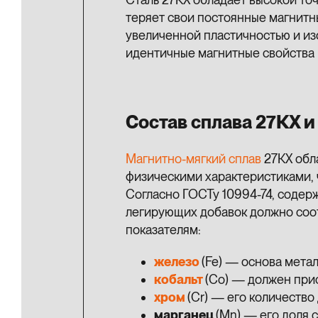
теряет свои постоянные магнитн
увеличенной пластичностью и из
идентичные магнитные свойства к
Состав сплава 27КХ 
Магнитно-мягкий сплав
27КХ обл
физическими характеристиками, 
Согласно ГОСТу 10994-74, содер
легирующих добавок должно соо
показателям:
железо
(Fe) — основа мета
кобальт
(Co) — должен прис
хром
(Cr) — его количество
марганец
(Mn) — его доля с