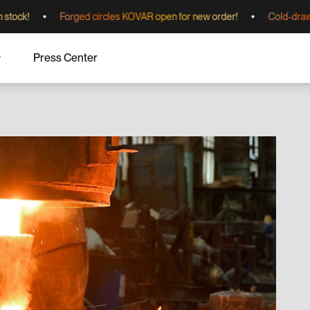
!
Forged circles KOVAR open for new order!
Cold-drawn pipe
Press Center