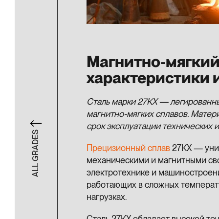
Магнитно-мягкий
характеристики 
Сталь марки 27КХ — легированны
магнитно-мягких сплавов. Матер
срок эксплуатации технических и
ALL GRADES
Прецизионный сплав
27КХ — уни
механическими и магнитными св
электротехнике и машиностроени
работающих в сложных температ
нагрузках.
Сталь 27КХ обладает высокой то