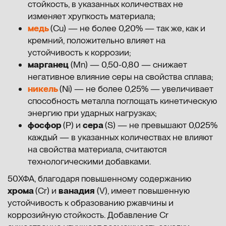
стойкость, в указанных количествах не
изменяет хрупкость материала;
медь
(Cu) — не более 0,20% — так же, как и
кремний, положительно влияет на
устойчивость к коррозии;
марганец
(Mn) — 0,50-0,80 — снижает
негативное влияние серы на свойства сплава;
никель
(Ni) — не более 0,25% — увеличивает
способность металла поглощать кинетическую
энергию при ударных нагрузках;
фосфор
(P) и
сера
(S) — не превышают 0,025%
каждый — в указанных количествах не влияют
на свойства материала, считаются
технологическими добавками.
50ХФА, благодаря повышенному содержанию
хрома
(Cr) и
ванадия
(V), имеет повышенную
устойчивость к образованию ржавчины и
коррозийную стойкость. Добавление Cr