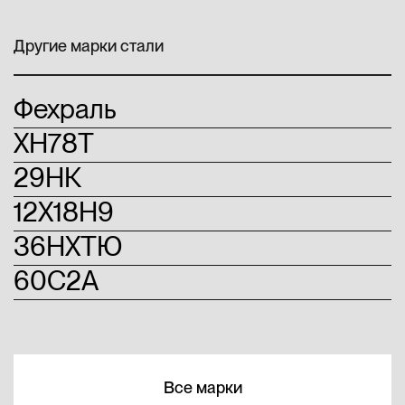
Другие марки стали
Фехраль
ХН78Т
29НК
12Х18Н9
36НХТЮ
60С2А
Все марки