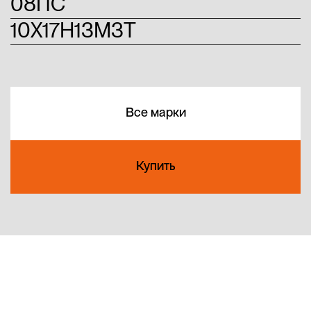
08ПС
10Х17Н13М3Т
Все марки
Купить