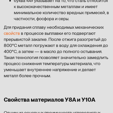
буква «А» указывает на то, что сталь относится
к высококачественным металлам и имеет
минимальное количество вредных примесей, в
частности, фосфора и серы.
Для придания сплаву необходимых механических
свойств
в процессе выплавки его подвергают
прерывистой закалке. После отжига разогретый до
800°С металл погружают в воду для охлаждения до
400°С, а затем — в масло до полного остывания.
Такая технология позволяет значительно замедлить
процесс снижения температуры материала, что
уменьшает внутреннее напряжение и делает
металл более прочным.
Свойства материалов У8А и У10А
Одним из основных преимуществ углеродистых