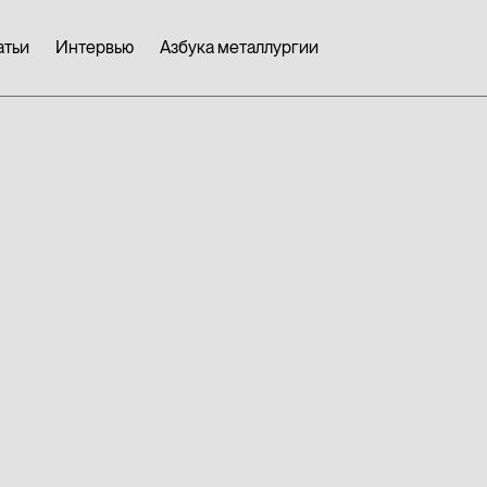
атьи
Интервью
Азбука металлургии
Металлы, 
промышлен
молибден, 