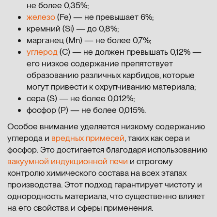
не более 0,35%;
железо
(Fe) — не превышает 6%;
кремний (Si) — до 0,8%;
марганец (Mn) — не более 0,7%;
углерод
(C) — не должен превышать 0,12% —
его низкое содержание препятствует
образованию различных карбидов, которые
могут привести к охрупчиванию материала;
сера (S) — не более 0,012%;
фосфор (P) — не более 0,015%.
Особое внимание уделяется низкому содержанию
углерода и
вредных примесей
, таких как сера и
фосфор. Это достигается благодаря использованию
вакуумной индукционной печи
и строгому
контролю химического состава на всех этапах
производства. Этот подход гарантирует чистоту и
однородность материала, что существенно влияет
на его свойства и сферы применения.