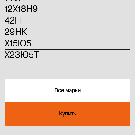
12Х18Н9
42Н
29НК
Х15Ю5
Х23Ю5Т
Все марки
Купить