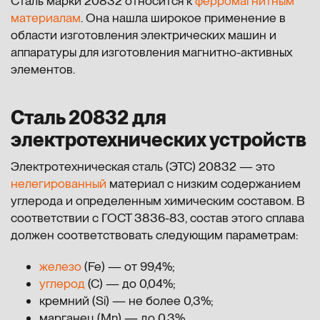
Сталь марки 20832 относится к
ферромагнитным
материалам
. Она нашла широкое применение в
области изготовления электрических машин и
аппаратуры для изготовления магнитно-активных
элементов.
Сталь 20832 для
электротехнических устройств
Электротехническая сталь (ЭТС) 20832 — это
нелегированный
материал с низким содержанием
углерода и определенным химическим составом. В
соответствии с ГОСТ 3836-83, состав этого сплава
должен соответствовать следующим параметрам:
железо
(Fe) — от 99,4%;
углерод
(С) — до 0,04%;
кремний (Si) — не более 0,3%;
марганец (Mn) — до 0,3%.