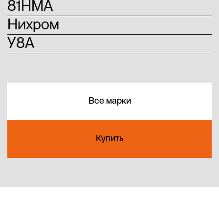
81НМА
Нихром
У8А
Все марки
Купить