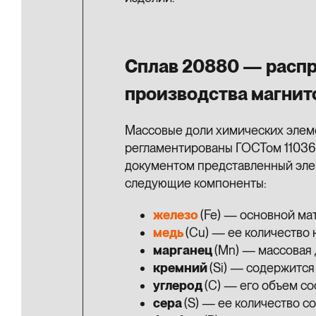
Сплав 20880 — распр
производства магнит
Массовые доли химических элеме
регламентированы ГОСТом 11036-
документом представленный эле
следующие компоненты:
железо
(Fe) — основной ма
медь
(Cu) — ее количество 
марганец
(Mn) — массовая 
кремний
(Si) — содержится
углерод
(C) — его объем со
сера
(S) — ее количество с