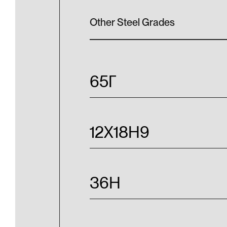
Other Steel Grades
65Г
12Х18Н9
36Н