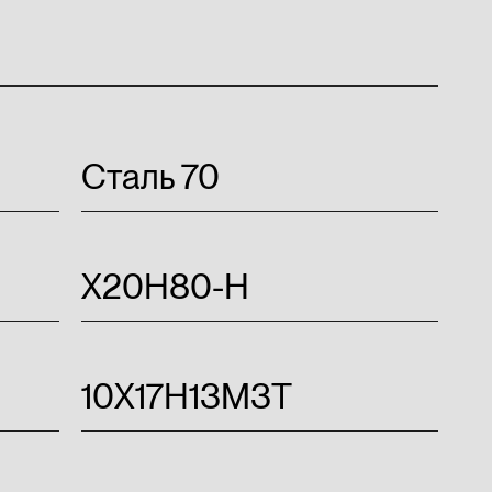
Сталь 70
Х20Н80-Н
10Х17Н13М3Т