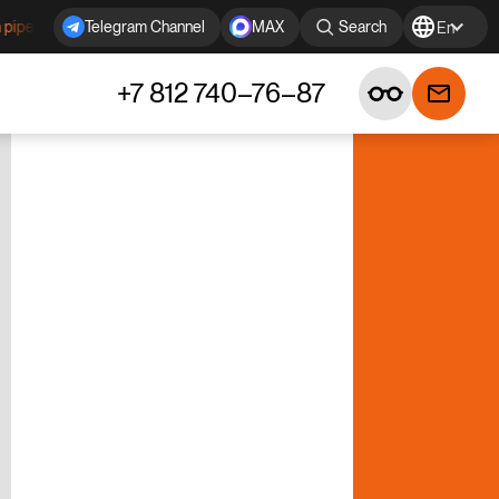
 KOVAR (made in Russia) in stock!
Forged circles KOVAR open for n
Telegram Channel
MAX
Search
En
+7 812 740–76–87