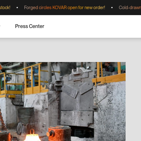
Forged circles KOVAR open for new order!
Cold-drawn pipes
Press Center