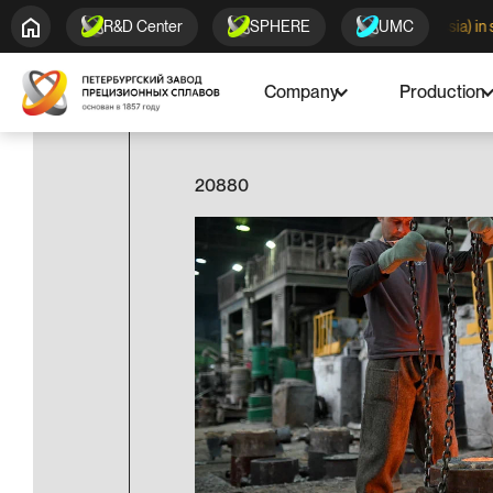
Cold-drawn pipes KOVAR (made in Russia) in stock!
R&D Center
SPHERE
UMC
Company
Production
20880