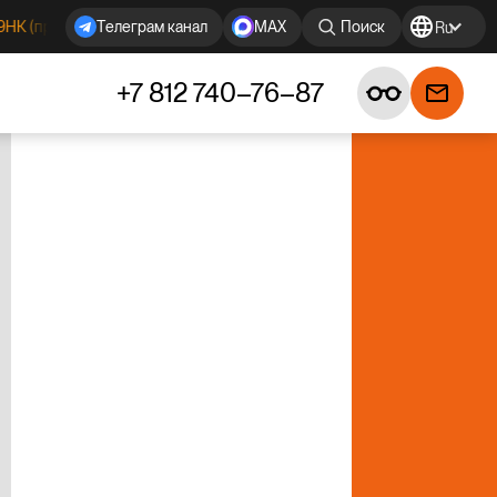
произв. РФ) в наличии!
Круги кованые 29НК ГОСТ под заказ!
Tелеграм канал
MAX
Поиск
Ru
+7 812 740–76–87