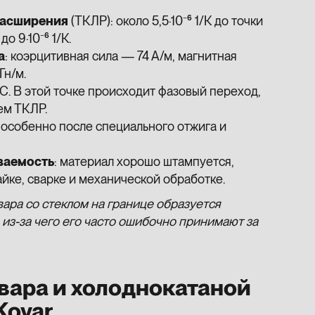
расширения
(ТКЛР): около 5,5·10⁻⁶ 1/К до точки
о 9·10⁻⁶ 1/К.
а
: коэрцитивная сила — 74 А/м, магнитная
Гн/м.
. В этой точке происходит фазовый переход,
м ТКЛР.
, особенно после специального отжига и
ваемость
: материал хорошо штампуется,
айке, сварке и механической обработке.
овара со стеклом на границе образуется
из-за чего его часто ошибочно принимают за
вара и холоднокатаной
Kovar