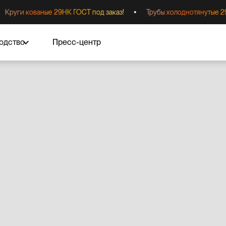
уги кованые 29НК ГОСТ под заказ!
Трубы холоднотянутые 29НК (
одство
Пресс-центр