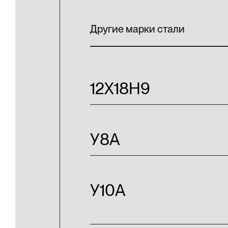
Другие марки стали
12Х18Н9
У8А
У10А