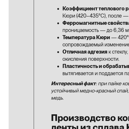
Коэффициент теплового 
Кюри (420–435°C), после — д
Ферромагнитные свойств
проницаемость — до 6,36 м
Температура Кюри
— 420°C
сопровождаемый изменение
Отличная адгезия
к стеклу
окисления поверхности.
Пластичность и обрабаты
вытягивается и поддается п
Интересный факт
: при пайке к
устойчивый медно-красный спай, 
медь.
Производство ко
ленты из сплава 