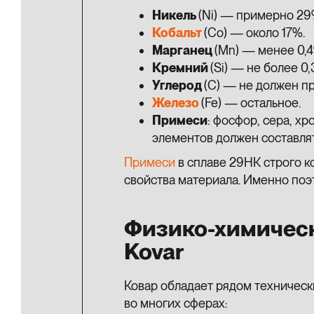
Никель
(Ni) — примерно 29
Кобальт
(Co) — около 17%.
Марганец
(Mn) — менее 0,4
Кремний
(Si) — не более 0,
Углерод
(C) — не должен п
Железо
(Fe) — остальное.
Примеси
: фосфор, сера, хр
элементов должен составлят
Примеси
в сплаве 29НК строго ко
свойства материала. Именно поэ
Физико-химическ
Kovar
Ковар обладает рядом техническ
во многих сферах: