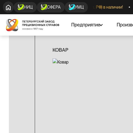
Трубы холоднотянутые 29НК (произв. РФ) в наличии!
Кр
НИЦ
СФЕРА
УМЦ
Предприятие
Произв
КОВАР